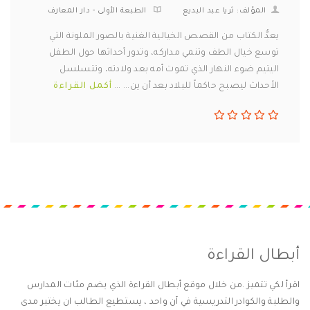
المؤلف: ثريا عبد البديع
الطبعة الأولى - دار المعارف
يعدُّ الكتاب من القصص الخيالية الغنية بالصور الملونة التي
توسع خيال الطف وتنمي مداركه، وتدور أحداثها حول الطفل
اليتيم ضوء النهار الذي تموت أمه بعد ولادته، وتتسلسل
الأحداث ليصبح حاكماً للبلاد بعد أن ين... ...
أكمل القراءة
أبطال القراءة
اقرأ لكي تتميز .من خلال موقع أبطال القراءة الذي يضم مئات المدارس
والطلبة والكوادر التدريسية في آن واحد ، يستطيع الطالب ان يختبر مدى