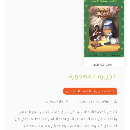
الجزيرة المهجورة
الصف الرابع- الصف السادس
المؤلف: د. منى عثمان
دار المعارف
تتناول القصة الأحداث بشكل شيق ومتسلسل يبهر المتلقي ،
وتتحدث عن الملك العادل الذي احبه الناس حباً عظيماً ولم يكن
له سوى ولد وحيد اسمه فهد ، وعهد إلى معلم اسمه عبد