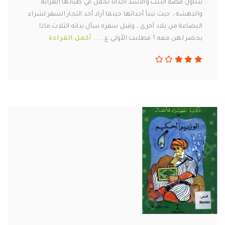
تتناول قصة البنت والأسد أحداثاً تحمل في طياتها الغرابة
والدهشة ، حيث تبدأ أحداثها حينما أراد أحد التجار السفر لشراء
البضاعة من بلاد أخرى ، وقبل سفره سأل بناته الثلاث ماذا
يحضر لهن معه ؟ فطلبت الأولى ع... ...
أكمل القراءة