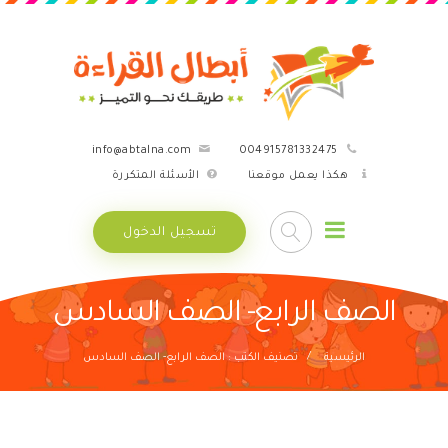
info@abtalna.com
004915781332475
هكذا يعمل موقعنا
الأسئلة المتكررة
تسجيل الدخول
الصف الرابع- الصف السادس
الرئيسية
تصنيف الكتب : الصف الرابع- الصف السادس