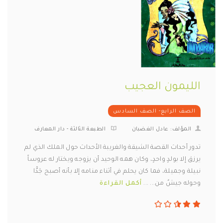
الليمون العجيب
الصف الرابع- الصف السادس
المؤلف: عادل الغضبان
الطبعة الثالثة - دار المعارف
تدور أحداث القصة الشيقة والغريبة الأحداث حول الملك الذي لم
يرزق إلا بولدٍ واحدٍ، وكان همه الوحيد أن يزوجه ويختار له عروساً
نبيلة وجميلة، فما كان يحلم في أثناء منامه إلا بأنه أصبح جَدًّا
وحوله جيشٌ من... ...
أكمل القراءة