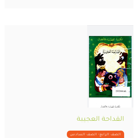
القداحة العجيبة
الصف الرابع- الصف السادس