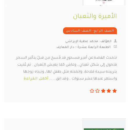
الأميرة والثعبان
الصف الرابع- الصف السادس
المؤلف: محمد عطية الإبراشي
الطبعة الرابعة عشرة - دار المعارف
تتحدث القصة عن أمير مسحورٍ قد مُسخ من قبلُ بتأثير السحر
فتحول إلى شكل ثعبانٍ ، وعاش كما يعيش الثعبان . ثم عُنيت
بتربيته سيدة فلاحة، واتخذته مثل طفلٍ لها، وتبناه زوجها
واستمر عندها عشر سنوات ، وقد انق... ...
أكمل القراءة