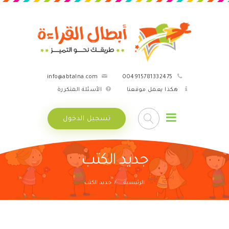
info@abtalna.com
004915781332475
هكذا يعمل موقعنا
الأسئلة المتكررة
تسجيل الدخول
جديد الكتب
الرئيسية
جديد الكتب