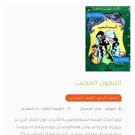
الليمون العجيب
الصف الرابع- الصف السادس
المؤلف: عادل الغضبان
الطبعة الثالثة - دار المعارف
تدور أحداث القصة الشيقة والغريبة الأحداث حول الملك الذي لم
يرزق إلا بولدٍ واحدٍ، وكان همه الوحيد أن يزوجه ويختار له عروساً
نبيلة وجميلة، فما كان يحلم في أثناء منامه إلا بأنه أصبح جَدًّا