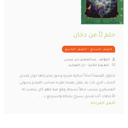
حلم ٌ من دخان
الصف السابع - الصف التاسع
المؤلف: عبدالمنعم جبر عيسى
الطبعة الثانية - دار المعارف
تتناول القصة أحداثاً خيالية مثيرة وتدور مجرياتها حول قنديل
الشاب الذي بات بلا عمل بعدما طرده صاحب المخبز مدبولي
العسكري بسبب خطأ بسيط وقع فيه فهو كان يتصيد له
الأخطاء. أخذ قنديل يسرح بخياله واسترجع ذ... ...
أكمل القراءة