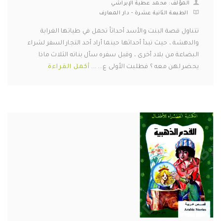
المؤلف: محمد عطية الإبراشي
الطبعة الثانية عشرة - دار المعارف
تتناول قصة البنت والأسد أحداثاً تحمل في طياتها الغرابة
والدهشة ، حيث تبدأ أحداثها حينما أراد أحد التجار السفر لشراء
البضاعة من بلاد أخرى ، وقبل سفره سأل بناته الثلاث ماذا
يحضر لهن معه ؟ فطلبت الأولى ع... ...
أكمل القراءة