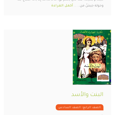
وحوله جيشٌ من... ...
أكمل القراءة
البنت والأسد
الصف الرابع- الصف السادس